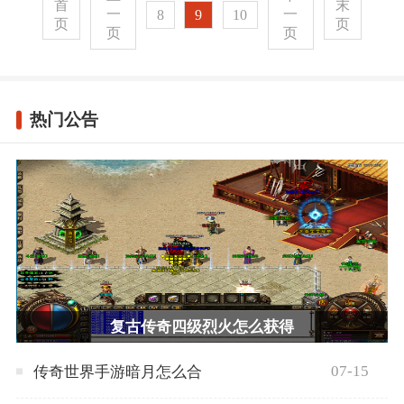
首
末
一
一
8
9
10
页
页
页
页
热门公告
复古传奇四级烈火怎么获得
07-15
传奇世界手游暗月怎么合