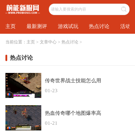
主页
最新测评
游戏试玩
热点讨论
活动
当前位置：
主页
>
文章中心
>
热点讨论
>
热点讨论
传奇世界战士技能怎么用
01-23
热血传奇哪个地图爆率高
01-21