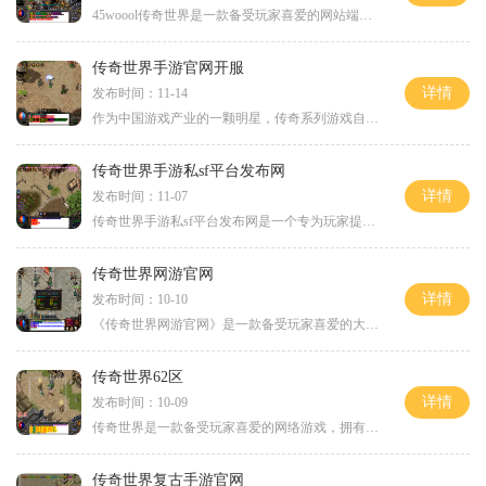
45woool传奇世界是一款备受玩家喜爱的网站端游。作为经典传奇世界的新一代续作，该游戏不仅继承了原版的精髓，还加入了许多创新的玩法，为玩家打造了一个丰富多样的游戏世界。现
传奇世界手游官网开服
详情
发布时间：11-14
作为中国游戏产业的一颗明星，传奇系列游戏自问世以来就备受玩家们的喜爱。传奇世界手游即将在官网开服，为广大玩家带来一个全新的游戏体验。传奇世界手游是一款由盛大游戏旗
传奇世界手游私sf平台发布网
详情
发布时间：11-07
传奇世界手游私sf平台发布网是一个专为玩家提供传奇世界手游私服游戏的网站。传奇世界手游是一款非常经典的多人在线角色扮演游戏，它以其独特的玩法和精美的画面受到了广大玩家
传奇世界网游官网
详情
发布时间：10-10
《传奇世界网游官网》是一款备受玩家喜爱的大型多人在线角色扮演游戏。该游戏以中国古代神话故事为背景，拥有丰富的剧情、精美的画面和刺激的战斗，成为了玩家们畅快游玩的热
传奇世界62区
详情
发布时间：10-09
传奇世界是一款备受玩家喜爱的网络游戏，拥有多个服务器，其中62区是最为著名的一个区域。本文将向大家介绍传奇世界62区的具体玩法。传奇世界62区是一个集战斗、探险、交流于一
传奇世界复古手游官网