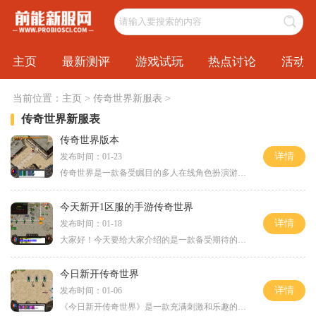
主页
最新测评
游戏试玩
热点讨论
活动
当前位置：
主页
>
传奇世界新服表
>
传奇世界新服表
传奇世界版本
详情
发布时间：01-23
传奇世界是一款备受瞩目的多人在线角色扮演游戏，是目前中国游戏市场最受欢迎的游戏之一。首次推出于2001年，而今的传奇世界已经发展成为一个高度精细的虚拟世界，吸引了无数玩
今天新开1区服的手游传奇世界
详情
发布时间：01-18
大家好！今天要给大家介绍的是一款备受期待的手游——传奇世界：新开1区服。作为经典传奇IP的复刻，传奇世界在不断发展的游戏行业中依然保有着极高的人气。不少玩家都在期待着
今日新开传奇世界
详情
发布时间：01-06
《今日新开传奇世界》是一款充满刺激和乐趣的多人在线角色扮演游戏。本游戏有着精美细腻的画面和真实感受的音效，为玩家们营造出一个逼真而又充满乐趣的游戏世界。本游戏还有