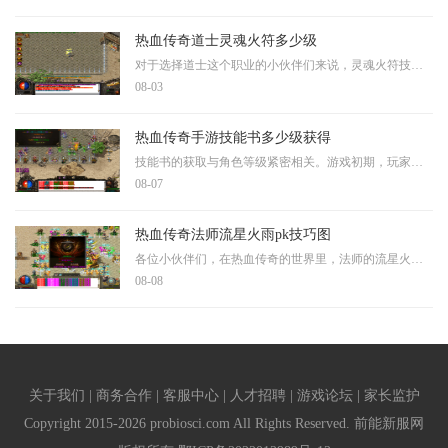
热血传奇道士灵魂火符多少级
对于选择道士这个职业的小伙伴们来说，灵魂火符技能的开启意味着游戏体验的质变。这个标志性的远程攻击技能在你达到18级时就可以学习了，这是道士从纯辅助向攻防兼备转型的关键
08-03
热血传奇手游技能书多少级获得
技能书的获取与角色等级紧密相关。游戏初期，玩家完成主线任务即可直接获得本职业的前四个基础技能书，省去了寻找和购买的环节。角色等级的提升，玩家需要前往更高级的地图挑
08-07
热血传奇法师流星火雨pk技巧图
各位小伙伴们，在热血传奇的世界里，法师的流星火雨可是个让人眼前一亮的技能呢，想要在PK中把这个技能用得得心应手，首先得明白它的一些基本情况，流星火雨属于法师的终极技能
08-08
关于我们 | 商务合作 | 客服中心 | 人才招聘 | 游戏论坛 | 家长监护
Copyright 2015-2026 probiosci.com All Rights Reserved. 前能新服网