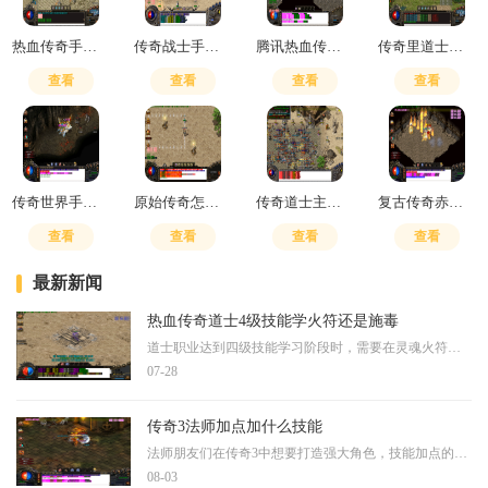
热血传奇手游平民攻略大全
传奇战士手法技巧
腾讯热血传奇怎么赚钱
传奇里道士召唤什么宝宝最强
查看
查看
查看
查看
传奇世界手游暗月怎么合
原始传奇怎么提升召唤神兽等级
传奇道士主要使用哪几个技能
复古传奇赤月恶魔怎么走图解
查看
查看
查看
查看
最新新闻
热血传奇道士4级技能学火符还是施毒
道士职业达到四级技能学习阶段时，需要在灵魂火符与施毒术之间做出抉择。这两种技能各有特点，直接影响角色在不同战斗场景中的表现。灵魂火符作为道士的主要远程攻击手段，能
07-28
传奇3法师加点加什么技能
法师朋友们在传奇3中想要打造强大角色，技能加点的策略尤为重要。你需要先明确自己的职业定位，法师作为魔法攻击职业，主要依靠自然系魔法属性来提升输出能力。在技能加点时建
08-03